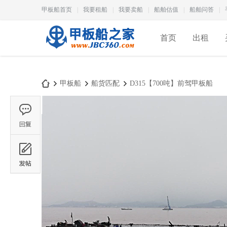
甲板船首页
|
我要租船
|
我要卖船
|
船舶估值
|
船舶问答
|
首页
出租
甲板船
船货匹配
D315【700吨】前驾甲板船
甲
›
›
›