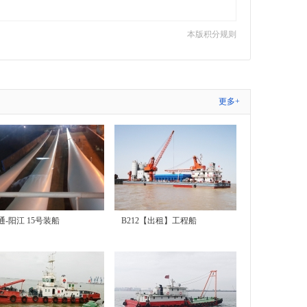
本版积分规则
更多+
通-阳江 15号装船
B212【出租】工程船