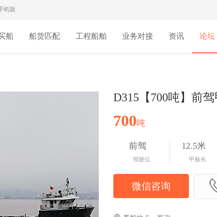
手机版
买船
船货匹配
工程船舶
业务对接
资讯
论坛
D315【700吨】前
700
吨
前驾
12.5米
驾驶位
甲板长
微信咨询