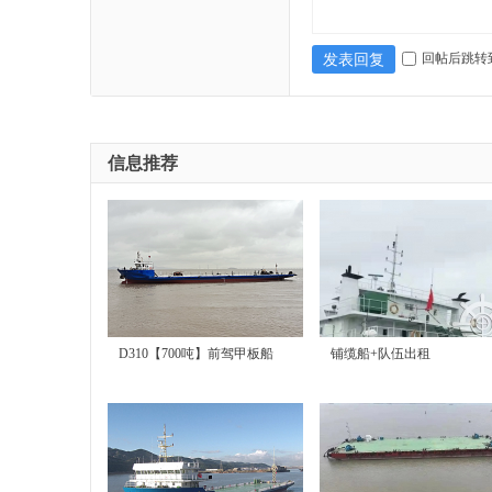
回帖后跳转
发表回复
信息推荐
|
D310【700吨】前驾甲板船
铺缆船+队伍出租
出