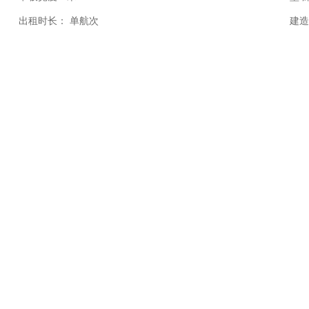
出租时长：
单航次
建