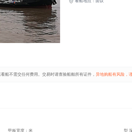
看船地点：面议
店看船不需交任何费用。交易时请查验船舶所有证件，
异地购船有风险，
甲板宽度：
米
型 