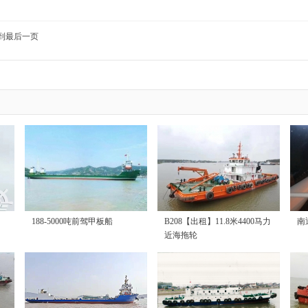
到最后一页
188-5000吨前驾甲板船
B208【出租】11.8米4400马力
南
近海拖轮