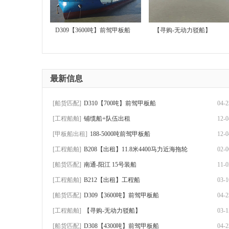
D309【3600吨】前驾甲板船
【寻购-无动力驳船】
售
最新信息
[船货匹配]
D310【700吨】前驾甲板船
04-2
[工程船舶]
铺缆船+队伍出租
12-0
[甲板船出租]
188-5000吨前驾甲板船
12-0
[工程船舶]
B208【出租】11.8米4400马力近海拖轮
02-0
|
[船货匹配]
南通-阳江 15号装船
11-0
[工程船舶]
B212【出租】工程船
03-1
[船货匹配]
D309【3600吨】前驾甲板船
04-2
[工程船舶]
【寻购-无动力驳船】
03-1
[船货匹配]
D308【4300吨】前驾甲板船
04-2