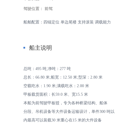
驾驶位置：
前驾
船舶配置：四锚定位 单边尾楼 支持滚装 调载能力
家
船主说明
总吨：495 吨;净吨：277 吨
总长：66.80 米;船宽：12.50 米;型深：2.80 米
空载吃水：1.90 米;满载吃水：2.00 米
甲板载货面积：长59.0 米、宽15.5 米
-
本船为前驾驶甲板驳，专为各种桥梁结构、船体
分段、吊机设备等大件设备运输设计，单件300 吨以
内最高可以装载30 米重心在15 米的大件设备