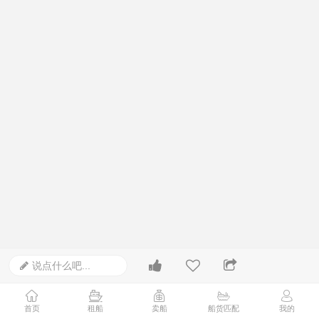
说点什么吧...
首页
租船
卖船
船货匹配
我的