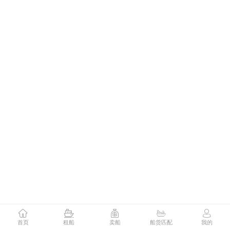
首页
租船
卖船
船货匹配
我的