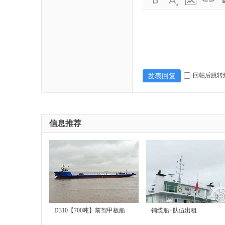
售
回帖后跳转
发表回复
信息推荐
|
D310【700吨】前驾甲板船
铺缆船+队伍出租