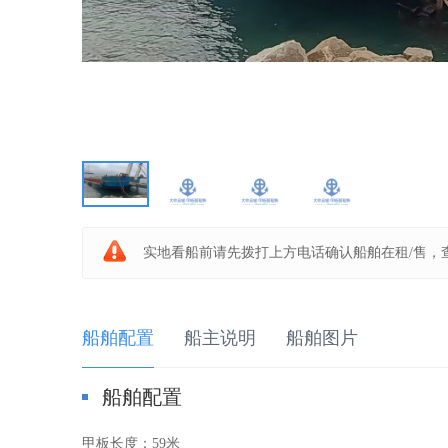
板
船
实地看船前请先拨打上方电话确认船舶在租/售，
船舶配置
船主说明
船舶图片
船舶配置
之
甲板长度：
59米