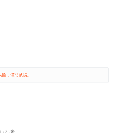
风险，谨防被骗。
深：
3.2米