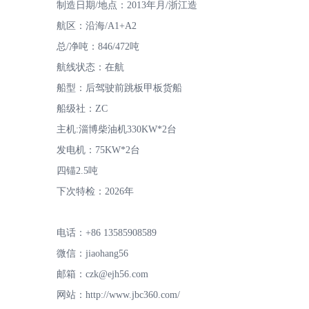
制造日期/地点：2013年月/浙江造
航区：沿海/A1+A2
总/净吨：846/472吨
航线状态：在航
专
船型：后驾驶前跳板甲板货船
船级社：ZC
主机:淄博柴油机330KW*2台
发电机：75KW*2台
四锚2.5吨
下次特检：2026年
注
电话：+86 13585908589
微信：jiaohang56
邮箱：czk@ejh56.com
网站：http://www.jbc360.com/