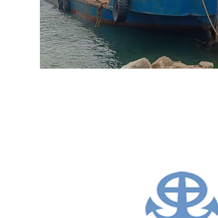
船
出
租