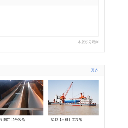
本版积分规则
更多+
通-阳江 15号装船
B212【出租】工程船