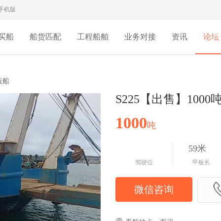
手机版
买船
船货匹配
工程船舶
业务对接
资讯
论坛
板船
S225【出售】100
1000
吨
59米
驾驶位
甲板长
微信咨询