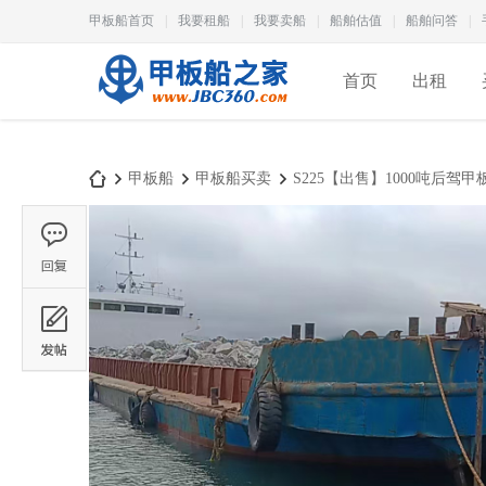
甲板船首页
|
我要租船
|
我要卖船
|
船舶估值
|
船舶问答
|
首页
出租
甲板船
甲板船买卖
S225【出售】1000吨后驾甲
甲
›
›
›