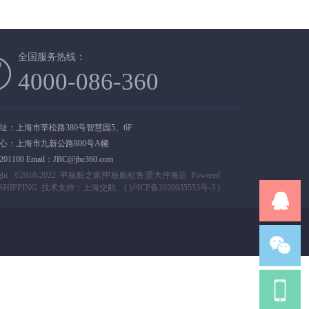
全国服务热线：
4000-086-360
址：上海市莘松路380号智慧园5、6F
心：上海市九新公路800号A幢
1100 Email：JBC@jbc360.com
ight ©2010-2022
甲板船之家|甲板船租售|重大件海运
Powered
SHIPPING
技术支持：
上海交航
(
沪ICP备2020035553号-3
)