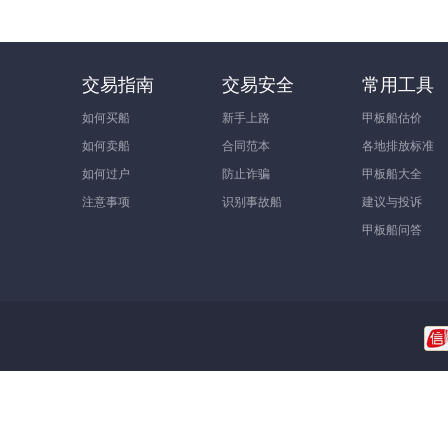
交易指南
交易安全
常用工具
如何买船
新手上路
甲板船估价
如何卖船
合同范本
各地排放标准
如何过户
防止诈骗
甲板船大全
注意事项
识别事故船
建议与投诉
甲板船问答