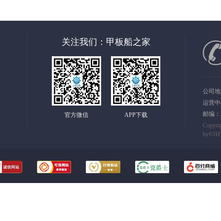
关注我们：甲板船之家
公司地
运营中
邮编：20
官方微信
APP下载
Copyr
by©
JH