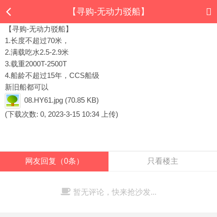
【寻购-无动力驳船】
【寻购-无动力驳船】
1.长度不超过70米，
2.满载吃水2.5-2.9米
3.载重2000T-2500T
4.船龄不超过15年，CCS船级
新旧船都可以
08.HY61.jpg
(70.85 KB)
(下载次数: 0, 2023-3-15 10:34 上传)
网友回复（0条）
只看楼主
暂无评论，快来抢沙发...