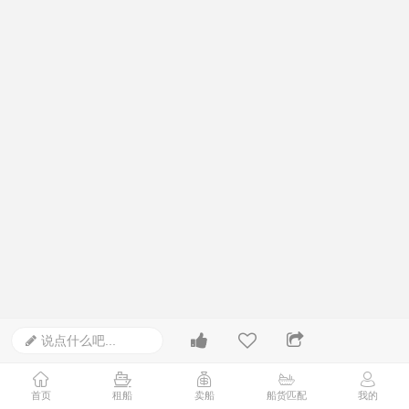
说点什么吧...
首页
租船
卖船
船货匹配
我的