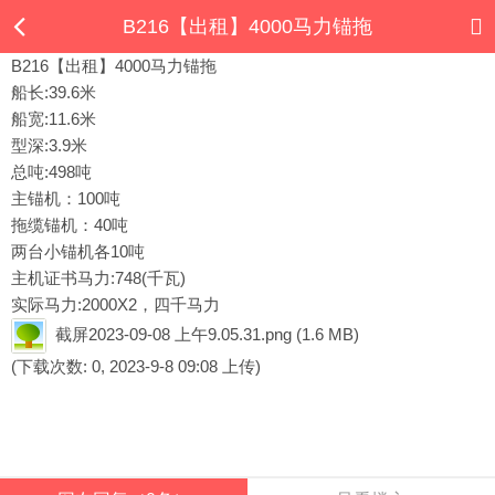
B216【出租】4000马力锚拖
B216【出租】4000马力锚拖
船长:39.6米
船宽:11.6米
型深:3.9米
总吨:498吨
主锚机：100吨
拖缆锚机：40吨
两台小锚机各10吨
主机证书马力:748(千瓦)
实际马力:2000X2，四千马力
截屏2023-09-08 上午9.05.31.png
(1.6 MB)
(下载次数: 0, 2023-9-8 09:08 上传)