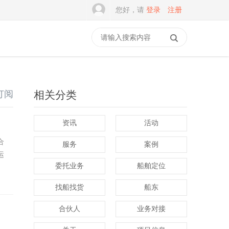
您好，请
登录
注册
订阅
相关分类
资讯
活动
合
服务
案例
运
委托业务
船舶定位
找船找货
船东
合伙人
业务对接