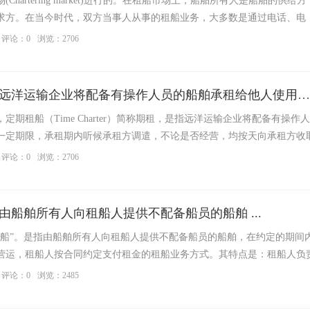
hartering market)进行的。在租船市场上，船舶所有人是船舶的供给方
求方。在当今时代，双方当事人从事的租船业务，大多数是通过电话、电
手 ...
评论：0
浏览：2706
【船舶期租】是指远洋运输企业将配备有操作人员的船舶承租给他人使用一定期限 ...
ū，定期租船（Time Charter）简称期租，是指远洋运输企业将配备有操作
一定期限，承租期内听候承租方调遣，不论是否经营，均按天向承租方收
...
评论：0
浏览：2706
由船舶所有人向租船人提供不配备船员的船舶 ...
租船”。是指由船舶所有人向租船人提供不配备船员的船舶，在约定的期间
营运，租船人按合同约定支付租金的租船业务方式。其特点是：租船人负
等 ...
评论：0
浏览：2485