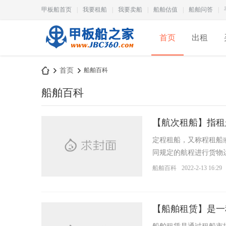
甲板船首页
|
我要租船
|
我要卖船
|
船舶估值
|
船舶问答
|
首页
出租
首页
船舶百科
船舶百科
甲
›
›
定程租船，又称程租船
同规定的航程进行货物
价与条件向租船人提供船舶
船舶百科
2022-2-13 16:29
【船舶租赁】是一
板