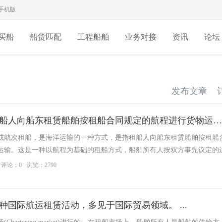
手机版
买船
船货匹配
工程船舶
业务对接
资讯
论坛
发布文章
【航次租船】指租船人向船东租赁船舶按租船合同规定的航程进行货物运输 ...
或航次租船，是海洋运输的一种方式，是指租船人向船东租赁船舶按租船
运输。这是一种以航程为基础的租船方式，船舶所有人按双方事先议定的
全部 ...
评论：0
浏览：2790
种国际航运租赁活动，多见于国际贸易领域。 ...