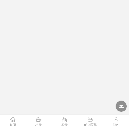
首页
租船
卖船
船货匹配
我的