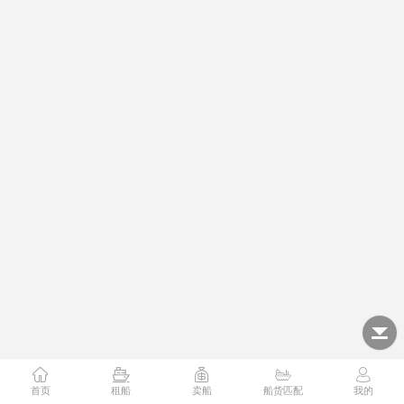
首页
租船
卖船
船货匹配
我的