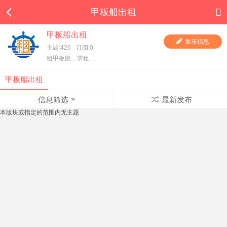
甲板船出租
甲板船出租
发布信息
主题:426
订阅:0
租甲板船，求租甲板船，一手甲板船东直租，项目方求租，甲板船东、货主都在这里，快进来看看吧！
甲板船出租
信息筛选
最新发布
本版块或指定的范围内无主题