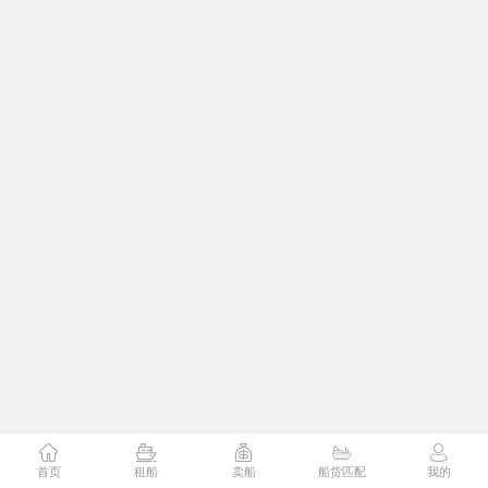
首页
租船
卖船
船货匹配
我的