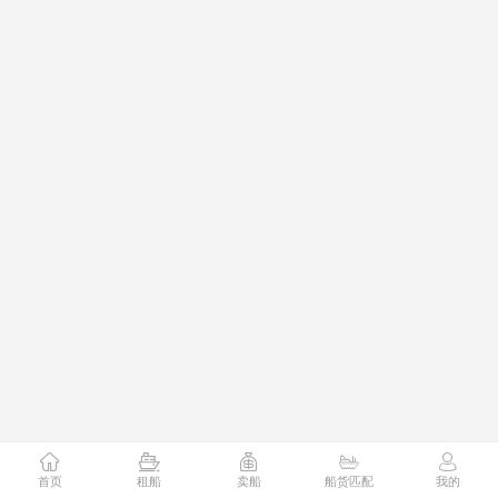
首页
租船
卖船
船货匹配
我的