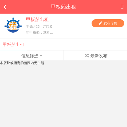
甲板船出租
甲板船出租
发布信息
主题:426
订阅:0
租甲板船，求租甲板船，一手甲板船东直租，项目方求租，甲板船东、货主都在这里，快进来看看吧！
甲板船出租
信息筛选
最新发布
本版块或指定的范围内无主题