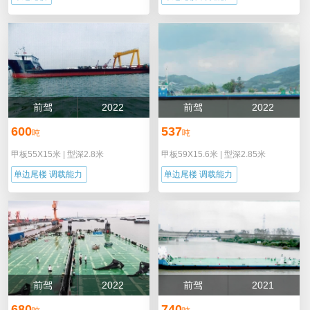
前驾
2022
前驾
2022
600
537
吨
吨
甲板55X15米
|
型深2.8米
甲板59X15.6米
|
型深2.85米
单边尾楼 调载能力
单边尾楼 调载能力
前驾
2022
前驾
2021
680
740