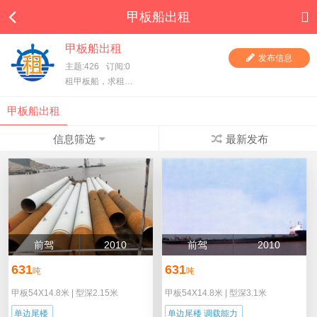
甲板船出租
甲板船出租
发布信息
主题:426
订阅:0
租甲板船，求租甲板船，一手甲板船东直租，项目方求租，甲板船东、货主都在这里，快进来看看吧！
甲板船出租
信息筛选
最新发布
前驾
2010
前驾
2010
631
631
吨
吨
甲板54X14.8米
|
型深2.15米
甲板54X14.8米
|
型深3.1米
单边尾楼
单边尾楼 调载能力