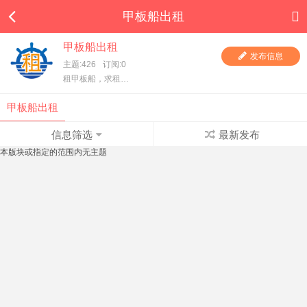
甲板船出租
甲板船出租
发布信息
主题:426
订阅:0
租甲板船，求租甲板船，一手甲板船东直租，项目方求租，甲板船东、货主都在这里，快进来看看吧！
甲板船出租
信息筛选
最新发布
本版块或指定的范围内无主题