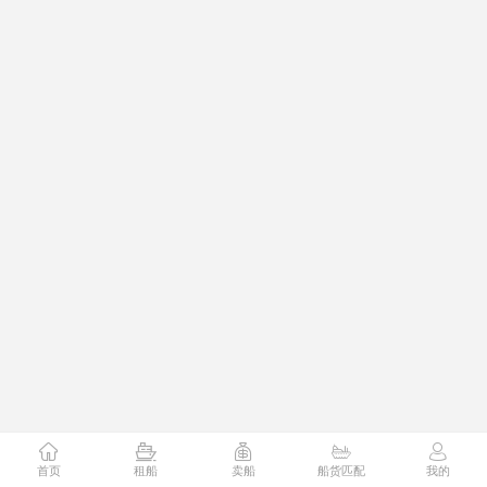
首页
租船
卖船
船货匹配
我的