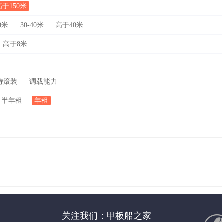
高于150米
30米
30-40米
高于40米
高于8米
持滚装
调载能力
半年租
年租
关注我们：甲板船之家