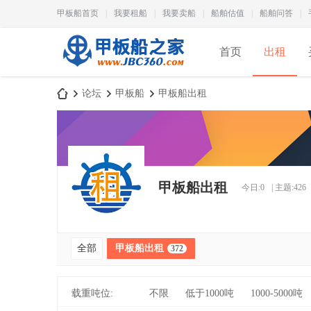
甲板船首页
|
我要租船
|
我要卖船
|
船舶估值
|
船舶问答
|
首页
出租
论坛
甲板船
甲板船出租
甲
»
›
›
甲板船出租
今日:
0
|
主题:
426
全部
甲板船出租
372
板
载重吨位:
不限
低于1000吨
1000-5000吨