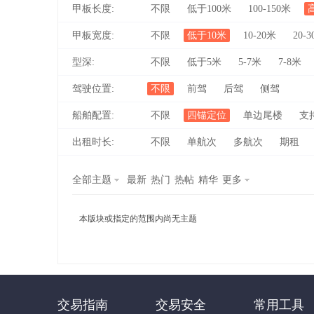
甲板长度:
不限
低于100米
100-150米
甲板宽度:
不限
低于10米
10-20米
20-
型深:
不限
低于5米
5-7米
7-8米
驾驶位置:
不限
前驾
后驾
侧驾
船舶配置:
不限
四锚定位
单边尾楼
支
船
出租时长:
不限
单航次
多航次
期租
全部主题
最新
热门
热帖
精华
更多
本版块或指定的范围内尚无主题
之
交易指南
交易安全
常用工具