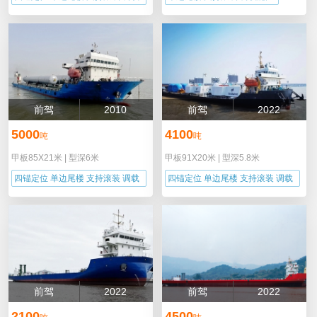
能力
前驾
2010
前驾
2022
5000
4100
吨
吨
甲板85X21米
|
型深6米
甲板91X20米
|
型深5.8米
四锚定位 单边尾楼 支持滚装 调载
四锚定位 单边尾楼 支持滚装 调载
能力
能力
前驾
2022
前驾
2022
2100
4500