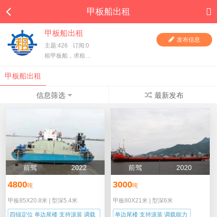
甲板船出租
甲板船出租
发布信息
主题:426
订阅:0
租甲板船，求租甲板船，一手甲板船东直租，项目方求租，甲板船东、货主都在这里，快进来看看吧！
甲板船出租
信息筛选
最新发布
前驾
2022
前驾
2020
4800
3000
吨
吨
甲板85X20.8米
|
型深5.4米
甲板80X21米
|
型深6米
四锚定位 单边尾楼 支持滚装 调载
单边尾楼 支持滚装 调载能力