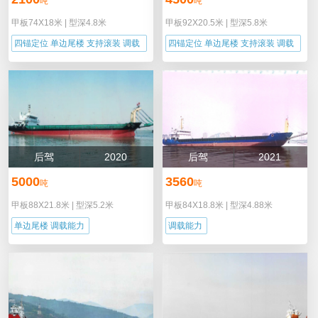
吨
吨
甲板74X18米
|
型深4.8米
甲板92X20.5米
|
型深5.8米
四锚定位 单边尾楼 支持滚装 调载
四锚定位 单边尾楼 支持滚装 调载
能力
能力
后驾
2020
后驾
2021
5000
3560
吨
吨
甲板88X21.8米
|
型深5.2米
甲板84X18.8米
|
型深4.88米
单边尾楼 调载能力
调载能力