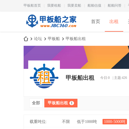
甲板船首页
|
我要租船
|
我要卖船
|
船舶估值
|
船舶问答
|
首页
出租
论坛
甲板船
甲板船出租
甲
»
›
›
甲板船出租
今日:
0
|
主题:
426
全部
甲板船出租
1
板
载重吨位:
不限
低于1000吨
1000-5000吨