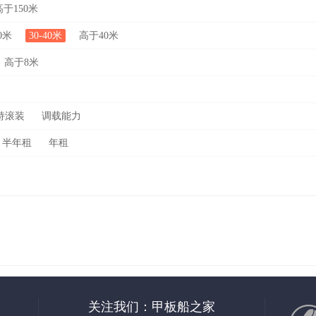
高于150米
30米
30-40米
高于40米
高于8米
持滚装
调载能力
半年租
年租
关注我们：甲板船之家