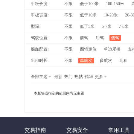
甲板长度:
不限
低于100米
100-150米
甲板宽度:
不限
低于10米
10-20米
20-
型深:
不限
低于5米
5-7米
7-8米
驾驶位置:
不限
前驾
后驾
侧驾
船舶配置:
不限
四锚定位
单边尾楼
支
船
出租时长:
不限
单航次
多航次
期租
全部主题
最新
热门
热帖
精华
更多
本版块或指定的范围内尚无主题
之
交易指南
交易安全
常用工具