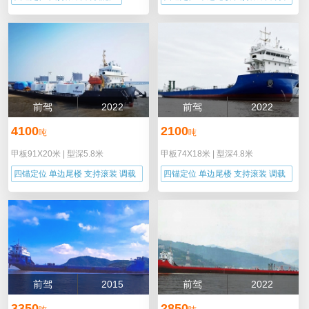
能力
前驾
2022
前驾
2022
4100
2100
吨
吨
甲板91X20米
|
型深5.8米
甲板74X18米
|
型深4.8米
四锚定位 单边尾楼 支持滚装 调载
四锚定位 单边尾楼 支持滚装 调载
能力
能力
前驾
2015
前驾
2022
3350
2850