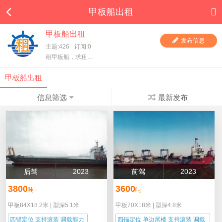
甲板船出租
甲板船出租
发布信息
主题:426
订阅:0
租甲板船，求租甲板船，一手甲板船东直租，项目方求租，甲板船东、货主都在这里，快进来看看吧！
甲板船出租
信息筛选
最新发布
后驾
2023
前驾
2023
3800
3600
吨
吨
甲板84X18.2米
|
型深5.1米
甲板70X18米
|
型深4.8米
四锚定位 支持滚装 调载能力
四锚定位 单边尾楼 支持滚装 调载